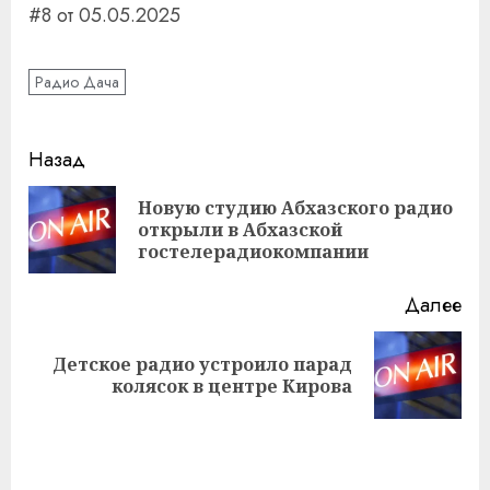
#8 от 05.05.2025
Радио Дача
Навигация
Назад
записи
Новую студию Абхазского радио
Пр
открыли в Абхазской
за
гостелерадиокомпании
Далее
Детское радио устроило парад
Следующая
колясок в центре Кирова
запись: