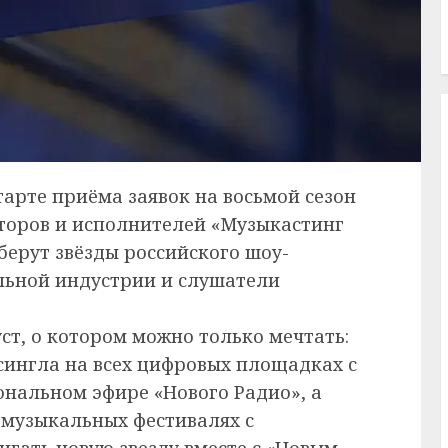
тарте приёма заявок на восьмой сезон
торов и исполнителей «Музыкастинг
ыберут звёзды российского шоу-
льной индустрии и слушатели
ст, о котором можно только мечтать:
сингла на всех цифровых площадках с
нальном эфире «Нового Радио», а
 музыкальных фестивалях с
гать новую звезду вместе с «Новым