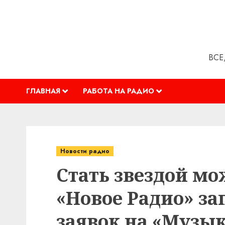
Перейти
к
содержимому
ВСЕ
ГЛАВНАЯ
РАБОТА НА РАДИО
Новости радио
Стать звездой м
«Новое Радио» з
заявок на «Музык