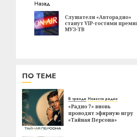
Навигация
Назад
записи
Слушатели «Авторадио»
станут VIP-гостями преми
МУЗ-ТВ
ПО ТЕМЕ
В тренде
Новости радио
«Радио 7» вновь
проводит эфирную игру
«Тайная Персона»