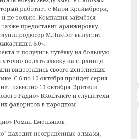
который работает с Мари Краймбрери,
 и не только. Компания займётся
 также предоставит аранжировку.
саундпродюсер M.Hustler выпустит
ыкастинга 8.0».
оекта и получить путёвку на большую
таточно подать заявку на странице
 или видеозапись своего исполнения
ыке. С 6 по 10 октября пройдет серия
нет известно 13 октября. Зрители
ового Радио» ВКонтакте и слушатели
оих фаворитов в народном
дио» Роман Емельянов:
о” находит неогранённые алмазы,