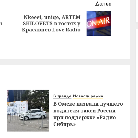
Далее
Nkeeei, uniqe, ARTEM
Предыдущая
Следующая
и
SHILOVETS в гостях у
запись:
запись:
Красавцев Love Radio
В тренде
Новости радио
В Омске назвали лучшего
водителя такси России
при поддержке «Радио
Сибирь»