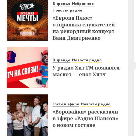
В тренде
Избранное
Новости радио
«Европа Плюс»
отправила слушателей
на рекордный концерт
Вани Дмитриенко
В тренде
Новости радио
У радио Хит FM появился
маскот — енот Хитч
Гости в эфире
Новости радио
«Воровайки» рассказали
в эфире «Радио Шансон»
о новом составе