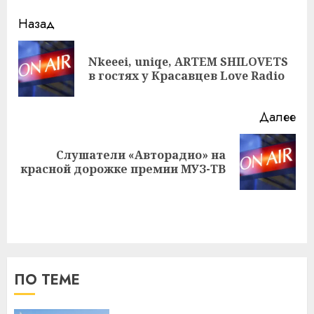
Навигация
Назад
записи
Nkeeei, uniqe, ARTEM SHILOVETS
Пр
в гостях у Красавцев Love Radio
за
Далее
Слушатели «Авторадио» на
Следующая
красной дорожке премии МУЗ-ТВ
запись:
ПО ТЕМЕ