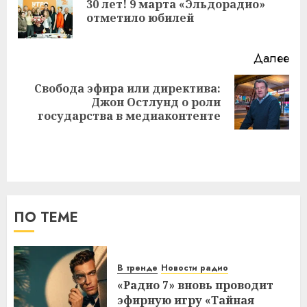
30 лет! 9 марта «Эльдорадио»
Пр
отметило юбилей
за
Далее
Свобода эфира или директива:
Следующая
Джон Остлунд о роли
запись:
государства в медиаконтенте
ПО ТЕМЕ
В тренде
Новости радио
«Радио 7» вновь проводит
эфирную игру «Тайная