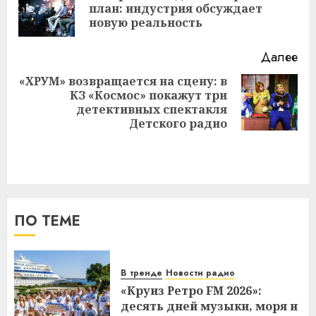
Пр
план: индустрия обсуждает
за
новую реальность
Далее
«ХРУМ» возвращается на сцену: в
КЗ «Космос» покажут три
Следующая
детективных спектакля
запись:
Детского радио
ПО ТЕМЕ
В тренде
Новости радио
«Круиз Ретро FM 2026»:
десять дней музыки, моря и