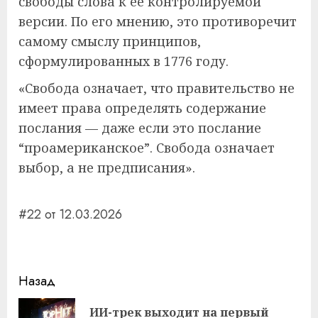
свободы слова к её контролируемой
версии. По его мнению, это противоречит
самому смыслу принципов,
сформулированных в 1776 году.
«Свобода означает, что правительство не
имеет права определять содержание
послания — даже если это послание
“проамериканское”. Свобода означает
выбор, а не предписания».
#22 от 12.03.2026
Навигация
Назад
записи
ИИ-трек выходит на первый