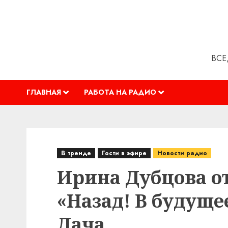
Перейти
к
содержимому
ВСЕ
ГЛАВНАЯ
РАБОТА НА РАДИО
В тренде
Гости в эфире
Новости радио
Ирина Дубцова о
«Назад! В будущее
Дача