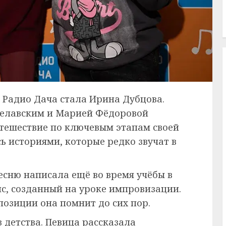
а Радио Дача стала Ирина Дубцова.
Желавским и Марией Фёдоровой
тешествие по ключевым этапам своей
ь историями, которые редко звучат в
есню написала ещё во время учёбы в
с, созданный на уроке импровизации.
позиции она помнит до сих пор.
 детства. Певица рассказала