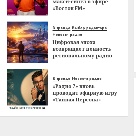
макси-сингл в эфире
«Восток FM»
В тренде
Выбор редактора
Новости радио
Цифровая эпоха
возвращает ценность
региональному радио
В тренде
Новости радио
«Радио 7» вновь
проводит эфирную игру
«Тайная Персона»