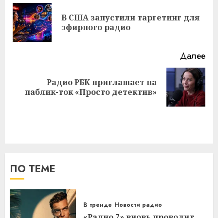
записи
В США запустили таргетинг для
Пр
эфирного радио
за
Далее
Радио РБК приглашает на
Следующая
паблик-ток «Просто детектив»
запись:
ПО ТЕМЕ
В тренде
Новости радио
«Радио 7» вновь проводит