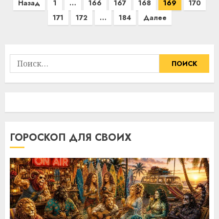
Пагинация
Назад
1
…
166
167
168
169
170
записей
171
172
…
184
Далее
Найти:
ГОРОСКОП ДЛЯ СВОИХ