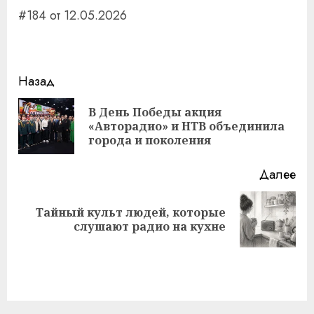
#184 от 12.05.2026
Навигация
Назад
записи
В День Победы акция
Пр
«Авторадио» и НТВ объединила
за
города и поколения
Далее
Тайный культ людей, которые
Следующая
слушают радио на кухне
запись: