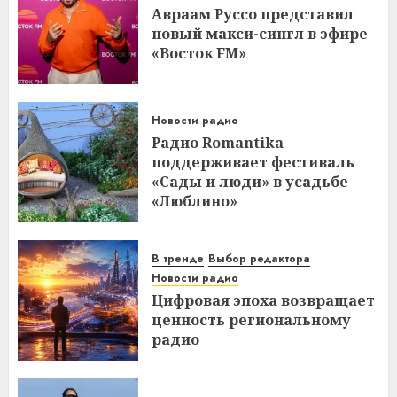
Авраам Руссо представил
новый макси-сингл в эфире
«Восток FM»
Новости радио
Радио Romantika
поддерживает фестиваль
«Сады и люди» в усадьбе
«Люблино»
В тренде
Выбор редактора
Новости радио
Цифровая эпоха возвращает
ценность региональному
радио