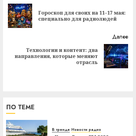
записи
Гороскоп для своих на 11–17 мая:
Пр
специально для радиолюдей
за
Далее
Технологии и контент: два
Следующая
направления, которые меняют
запись:
отрасль
ПО ТЕМЕ
В тренде
Новости радио