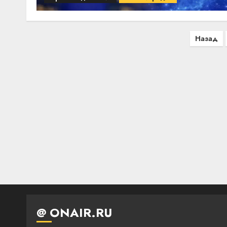
Пагинация
Назад
записей
@ ONAIR.RU