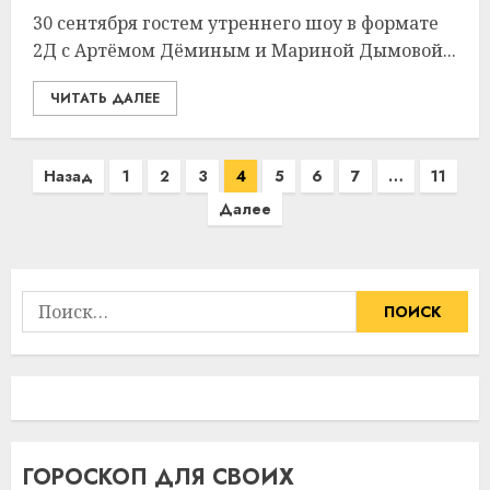
30 сентября гостем утреннего шоу в формате
2Д с Артёмом Дёминым и Мариной Дымовой...
ЧИТАТЬ ДАЛЕЕ
Пагинация
Назад
1
2
3
4
5
6
7
…
11
записей
Далее
Найти:
ГОРОСКОП ДЛЯ СВОИХ